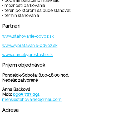
• dodanie baliaceho materiálu
• možnosti parkovania
• terén po ktorom sa bude sťahovať
• termín sťahovania
Partneri
www.stahovanie-odvoz.sk
www.vypratavanie-odvoz.sk
www.darcekyprestastie.sk
Príjem objednávok
Pondelok-Sobota: 8,00-18,00 hod.
Nedeľa: zatvorené
Anna Bačková
Mob:
0905 727 091
mensiestahovanie@gmail.com
Adresa