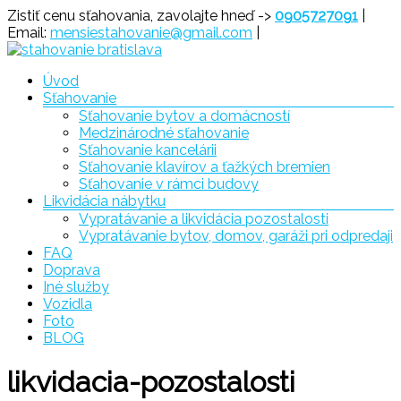
Prejsť
Zistiť cenu sťahovania, zavolajte hneď ->
0905727091
|
na
Email:
mensiestahovanie@gmail.com
|
obsah
Menu
Úvod
Sťahovanie
Sťahovanie
Sťahovanie bytov a domácností
Bratislava
Medzinárodné sťahovanie
Sťahovanie kancelárii
Sťahovanie klavírov a ťažkých bremien
Sťahovanie v rámci budovy
Likvidácia nábytku
Vypratávanie a likvidácia pozostalosti
Vypratávanie bytov, domov, garáži pri odpredaji
FAQ
Doprava
Iné služby
Vozidla
Foto
BLOG
likvidacia-pozostalosti