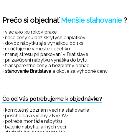
Prečo si objednať
Menšie sťahovanie
?
• viac ako 30 rokov praxe
• naše ceny sú bez skrytých príplatkov
• dovoz nábytku aj s vynáškou od 1ks
• neúčtujeme v meste počet km
• menej stresu pri parkovaní v Bratislave
• pri zakúpení nábytku vynáška do bytu
• transparentné ceny a bezplatný odhad
•
sťahovanie Bratislava
a okolie sa výhodné ceny
Čo od Vás potrebujeme k objednávke?
• kompletný zoznam vecí na sťahovanie
• poschodia a výťahy /NV,OV/
• potreba montáže nábytku
• balenie nábytku a iných vecí