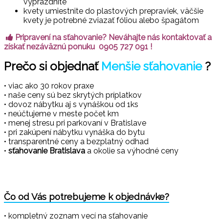
vyprázdnite
kvety umiestnite do plastových prepraviek, väčšie
kvety je potrebné zviazať fóliou alebo špagátom
Pripravení na sťahovanie? Neváhajte nás kontaktovať a
získať nezáväznú ponuku 0905 727 091 !
Prečo si objednať
Menšie sťahovanie
?
• viac ako 30 rokov praxe
• naše ceny sú bez skrytých príplatkov
• dovoz nábytku aj s vynáškou od 1ks
• neúčtujeme v meste počet km
• menej stresu pri parkovaní v Bratislave
• pri zakúpení nábytku vynáška do bytu
• transparentné ceny a bezplatný odhad
•
sťahovanie Bratislava
a okolie sa výhodné ceny
Čo od Vás potrebujeme k objednávke?
• kompletný zoznam vecí na sťahovanie