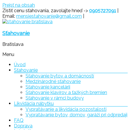
Prejsť na obsah
Zistiť cenu sťahovania, zavolajte hneď ->
0905727091
|
Email:
mensiestahovanie@gmail.com
|
Sťahovanie
Bratislava
Menu
Úvod
Sťahovanie
Sťahovanie bytov a domácností
Medzinárodné sťahovanie
Sťahovanie kancelárii
Sťahovanie klavírov a ťažkých bremien
Sťahovanie v rámci budovy
Likvidácia nábytku
Vypratávanie a likvidácia pozostalosti
Vypratávanie bytov, domov, garáži pri odpredaji
FAQ
Doprava