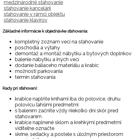
medzinárodné sťahovanie
sťahovanie kancelárií
sťahovanie v rámci objektu
sťahovanie klavírov
Základné informácie k objednávke sťahovania:
kompletný zoznam vecí na sťahovanie
poschodia a výťahy
demontáž a montáž nábytku a bytových doplnkov
balenie nábytku a iných vecí
dodanie baliaceho materiálu a krabíc
možnosti parkovania
termín sťahovania
Rady pri sťahovaní:
krabice naplňte knihami iba do polovice, druhu
polovicu ľahšími predmetmi
s balením začnite vždy niekoľko dní skôr pred
sťahovaním
krabice naplnené sklom a krehkými predmetmi
viditeľne označte
skrine, sedačky a postele s úložným priestorom