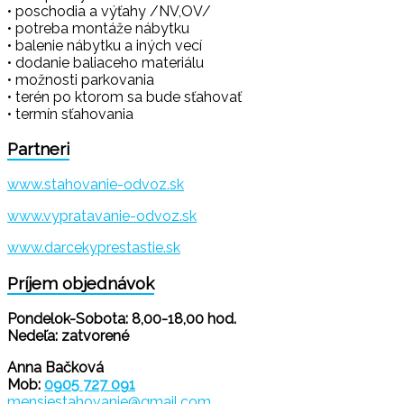
• poschodia a výťahy /NV,OV/
• potreba montáže nábytku
• balenie nábytku a iných vecí
• dodanie baliaceho materiálu
• možnosti parkovania
• terén po ktorom sa bude sťahovať
• termín sťahovania
Partneri
www.stahovanie-odvoz.sk
www.vypratavanie-odvoz.sk
www.darcekyprestastie.sk
Príjem objednávok
Pondelok-Sobota: 8,00-18,00 hod.
Nedeľa: zatvorené
Anna Bačková
Mob:
0905 727 091
mensiestahovanie@gmail.com