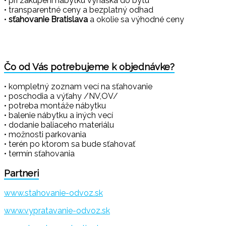
• pri zakúpení nábytku vynáška do bytu
• transparentné ceny a bezplatný odhad
•
sťahovanie Bratislava
a okolie sa výhodné ceny
Čo od Vás potrebujeme k objednávke?
• kompletný zoznam vecí na sťahovanie
• poschodia a výťahy /NV,OV/
• potreba montáže nábytku
• balenie nábytku a iných vecí
• dodanie baliaceho materiálu
• možnosti parkovania
• terén po ktorom sa bude sťahovať
• termín sťahovania
Partneri
www.stahovanie-odvoz.sk
www.vypratavanie-odvoz.sk