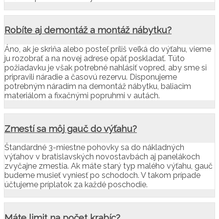
Robíte aj demontáž a montáž nábytku?
Áno, ak je skriňa alebo posteľ príliš veľká do výťahu, vieme
ju rozobrať a na novej adrese opäť poskladať. Túto
požiadavku je však potrebné nahlásiť vopred, aby sme si
pripravili náradie a časovú rezervu. Disponujeme
potrebným náradím na demontáž nábytku, baliacim
materiálom a fixačnými popruhmi v autách.
Zmestí sa môj gauč do výťahu?
Štandardné 3-miestne pohovky sa do nákladných
výťahov v bratislavských novostavbách aj panelákoch
zvyčajne zmestia. Ak máte starý typ malého výťahu, gauč
budeme musieť vyniesť po schodoch. V takom prípade
účtujeme príplatok za každé poschodie.
Máte limit na počet krabíc?