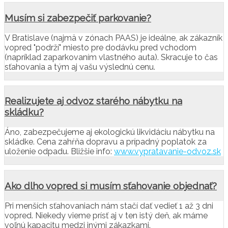
Musím si zabezpečiť parkovanie?
V Bratislave (najmä v zónach PAAS) je ideálne, ak zákazník
vopred "podrží" miesto pre dodávku pred vchodom
(napríklad zaparkovaním vlastného auta). Skracuje to čas
sťahovania a tým aj vašu výslednú cenu.
Realizujete aj odvoz starého nábytku na
skládku?
Áno, zabezpečujeme aj ekologickú likvidáciu nábytku na
skládke. Cena zahŕňa dopravu a prípadný poplatok za
uloženie odpadu. Bližšie info:
www.vypratavanie-odvoz.sk
Ako dlho vopred si musím sťahovanie objednať?
Pri menších sťahovaniach nám stačí dať vedieť 1 až 3 dni
vopred. Niekedy vieme prísť aj v ten istý deň, ak máme
voľnú kapacitu medzi inými zákazkami.