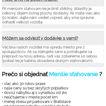
Pri menšom sťahovaní nie je limit striktný, dôležitý je
celkový objem ložnej plochy dodávky. Ak máte viac ako
50 krabíc, dajte nám vedieť vopred, aby sme správne
odhadli veľkosť vozidla.
Môžem sa odviezť v dodávke s vami?
Väčšina našich vozidiel má vpredu miesto pre 2
spolujazdcov. Ak sa sťahujete sami a potrebujete sa
prepraviť na novú adresu, radi vás zoberieme so sebou
(pokiaľ nie je kabína obsadená druhým sťahovákom).
Prečo si objednať
Menšie sťahovanie
?
• viac ako 30 rokov praxe
• naše ceny sú bez skrytých príplatkov
• dovoz nábytku aj s vynáškou od 1ks
• neúčtujeme v meste počet km
• menej stresu pri parkovaní v Bratislave