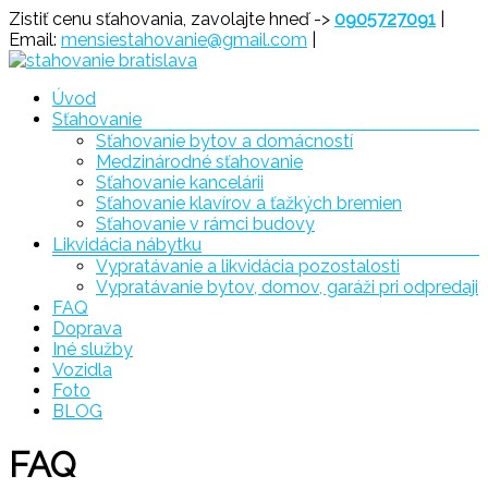
Prejsť
Zistiť cenu sťahovania, zavolajte hneď ->
0905727091
|
na
Email:
mensiestahovanie@gmail.com
|
obsah
Menu
Úvod
Sťahovanie
Sťahovanie
Sťahovanie bytov a domácností
Bratislava
Medzinárodné sťahovanie
Sťahovanie kancelárii
Sťahovanie klavírov a ťažkých bremien
Sťahovanie v rámci budovy
Likvidácia nábytku
Vypratávanie a likvidácia pozostalosti
Vypratávanie bytov, domov, garáži pri odpredaji
FAQ
Doprava
Iné služby
Vozidla
Foto
BLOG
FAQ