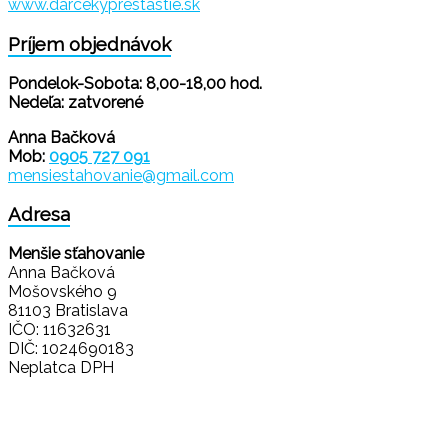
www.darcekyprestastie.sk
Príjem objednávok
Pondelok-Sobota: 8,00-18,00 hod.
Nedeľa: zatvorené
Anna Bačková
Mob:
0905 727 091
mensiestahovanie@gmail.com
Adresa
Menšie sťahovanie
Anna Bačková
Mošovského 9
81103 Bratislava
IČO: 11632631
DIČ: 1024690183
Neplatca DPH