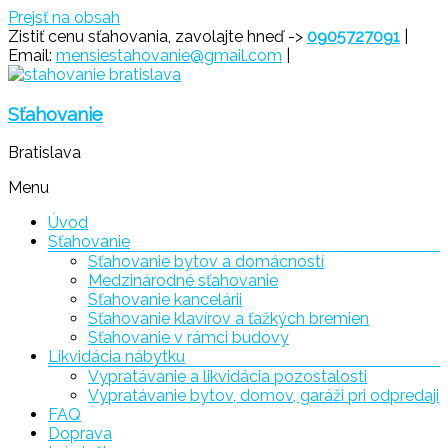
Prejsť na obsah
Zistiť cenu sťahovania, zavolajte hneď ->
0905727091
|
Email:
mensiestahovanie@gmail.com
|
Sťahovanie
Bratislava
Menu
Úvod
Sťahovanie
Sťahovanie bytov a domácností
Medzinárodné sťahovanie
Sťahovanie kancelárii
Sťahovanie klavírov a ťažkých bremien
Sťahovanie v rámci budovy
Likvidácia nábytku
Vypratávanie a likvidácia pozostalosti
Vypratávanie bytov, domov, garáži pri odpredaji
FAQ
Doprava