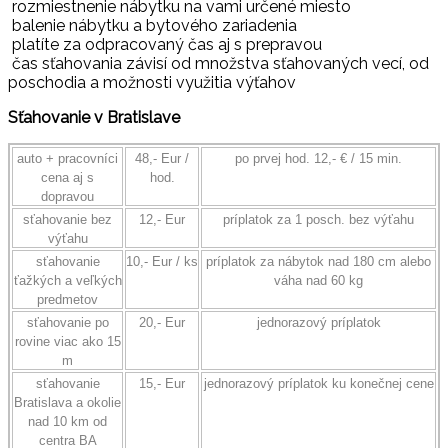
rozmiestnenie nábytku na vami určené miesto
balenie nábytku a bytového zariadenia
platíte za odpracovaný čas aj s prepravou
čas sťahovania závisí od množstva sťahovaných vecí, od
poschodia a možnosti využitia výťahov
Sťahovanie v Bratislave
auto + pracovníci
48,- Eur /
po prvej hod. 12,- € / 15 min.
cena aj s
hod.
dopravou
sťahovanie bez
12,- Eur
príplatok za 1 posch. bez výťahu
výťahu
sťahovanie
10,- Eur / ks
príplatok za nábytok nad 180 cm alebo
ťažkých a veľkých
váha nad 60 kg
predmetov
sťahovanie po
20,- Eur
jednorazový príplatok
rovine viac ako 15
m
sťahovanie
15,- Eur
jednorazový príplatok ku konečnej cene
Bratislava a okolie
nad 10 km od
centra BA