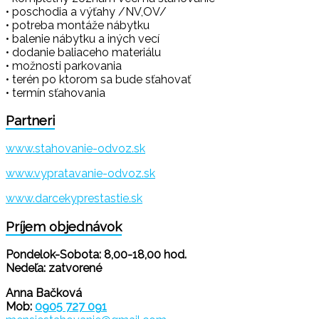
• poschodia a výťahy /NV,OV/
• potreba montáže nábytku
• balenie nábytku a iných vecí
• dodanie baliaceho materiálu
• možnosti parkovania
• terén po ktorom sa bude sťahovať
• termín sťahovania
Partneri
www.stahovanie-odvoz.sk
www.vypratavanie-odvoz.sk
www.darcekyprestastie.sk
Príjem objednávok
Pondelok-Sobota: 8,00-18,00 hod.
Nedeľa: zatvorené
Anna Bačková
Mob:
0905 727 091