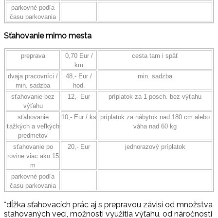
parkovné podľa
času parkovania
Sťahovanie mimo mesta
preprava
0,70 Eur /
cesta tam i späť
km
dvaja pracovníci /
48,- Eur /
min. sadzba
min. sadzba
hod.
sťahovanie bez
12,- Eur
príplatok za 1 posch. bez výťahu
výťahu
sťahovanie
10,- Eur / ks
príplatok za nábytok nad 180 cm alebo
ťažkých a veľkých
váha nad 60 kg
predmetov
sťahovanie po
20,- Eur
jednorazový príplatok
rovine viac ako 15
m
parkovné podľa
času parkovania
*dĺžka sťahovacích prác aj s prepravou závisí od množstva
sťahovaných vecí, možnosti využitia výťahu, od náročnosti