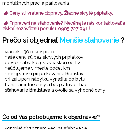
montážnych prác, a parkovania
Ceny sú vrátane dopravy. Žiadne skryté príplatky.
Pripravení na sťahovanie? Neváhajte nás kontaktovať a
získať nezáväznú ponuku 0905 727 091 !
Prečo si objednať
Menšie sťahovanie
?
• viac ako 30 rokov praxe
• naše ceny sú bez skrytých príplatkov
• dovoz nábytku aj s vynáškou od 1ks
• neúčtujeme v meste počet km
• menej stresu pri parkovaní v Bratislave
• pri zakúpení nábytku vynáška do bytu
• transparentné ceny a bezplatný odhad
•
sťahovanie Bratislava
a okolie sa výhodné ceny
Čo od Vás potrebujeme k objednávke?
• kompletný zoznam vecí na sťahovanie