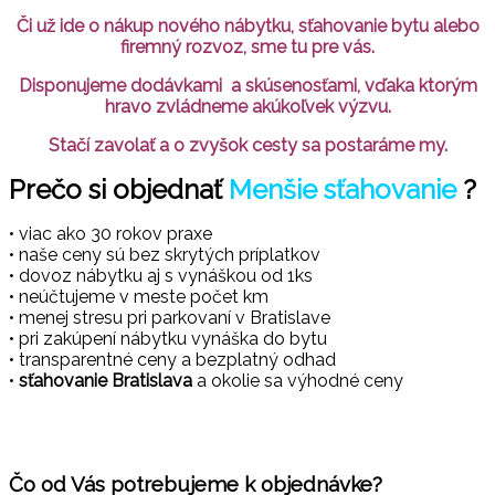
Či už ide o nákup nového nábytku, sťahovanie bytu alebo
firemný rozvoz, sme tu pre vás.
Disponujeme dodávkami a skúsenosťami, vďaka ktorým
hravo zvládneme akúkoľvek výzvu.
Stačí zavolať a o zvyšok cesty sa postaráme my.
Prečo si objednať
Menšie sťahovanie
?
• viac ako 30 rokov praxe
• naše ceny sú bez skrytých príplatkov
• dovoz nábytku aj s vynáškou od 1ks
• neúčtujeme v meste počet km
• menej stresu pri parkovaní v Bratislave
• pri zakúpení nábytku vynáška do bytu
• transparentné ceny a bezplatný odhad
•
sťahovanie Bratislava
a okolie sa výhodné ceny
Čo od Vás potrebujeme k objednávke?