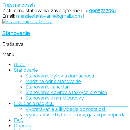
Prejsť na obsah
Zistiť cenu sťahovania, zavolajte hneď ->
0905727091
|
Email:
mensiestahovanie@gmail.com
|
Sťahovanie
Bratislava
Menu
Úvod
Sťahovanie
Sťahovanie bytov a domácností
Medzinárodné sťahovanie
Sťahovanie kancelárii
Sťahovanie klavírov a ťažkých bremien
Sťahovanie v rámci budovy
Likvidácia nábytku
Vypratávanie a likvidácia pozostalosti
Vypratávanie bytov, domov, garáži pri odpredaji
FAQ
Doprava