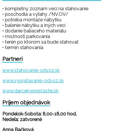
• kompletný zoznam vecí na sťahovanie
• poschodia a výťahy /NV,OV/
• potreba montáže nábytku
• balenie nábytku a iných vecí
• dodanie baliaceho materiálu
• možnosti parkovania
• terén po ktorom sa bude sťahovať
• termín sťahovania
Partneri
www.stahovanie-odvoz.sk
www.vypratavanie-odvoz.sk
www.darcekyprestastie.sk
Príjem objednávok
Pondelok-Sobota: 8,00-18,00 hod.
Nedeľa: zatvorené
Anna Bačková