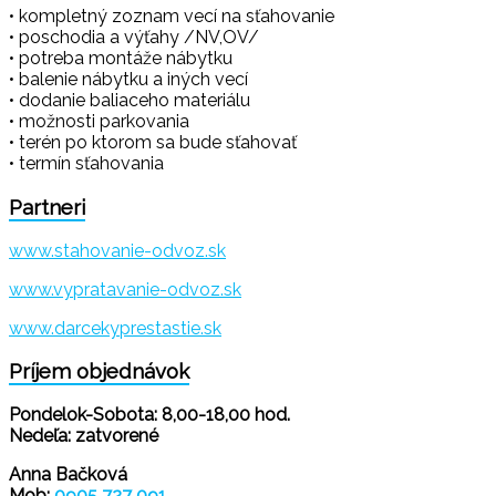
• kompletný zoznam vecí na sťahovanie
• poschodia a výťahy /NV,OV/
• potreba montáže nábytku
• balenie nábytku a iných vecí
• dodanie baliaceho materiálu
• možnosti parkovania
• terén po ktorom sa bude sťahovať
• termín sťahovania
Partneri
www.stahovanie-odvoz.sk
www.vypratavanie-odvoz.sk
www.darcekyprestastie.sk
Príjem objednávok
Pondelok-Sobota: 8,00-18,00 hod.
Nedeľa: zatvorené
Anna Bačková
Mob:
0905 727 091