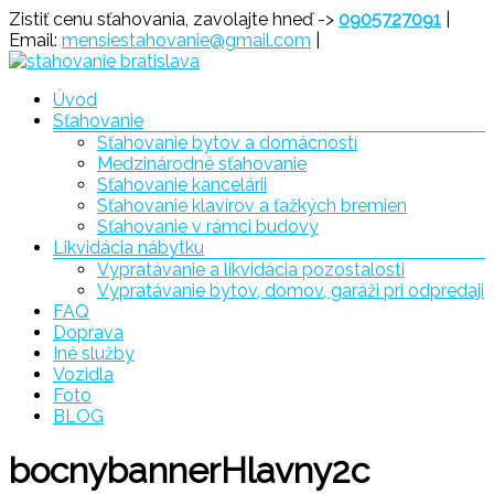
Prejsť
Zistiť cenu sťahovania, zavolajte hneď ->
0905727091
|
na
Email:
mensiestahovanie@gmail.com
|
obsah
Menu
Úvod
Sťahovanie
Sťahovanie
Sťahovanie bytov a domácností
Bratislava
Medzinárodné sťahovanie
Sťahovanie kancelárii
Sťahovanie klavírov a ťažkých bremien
Sťahovanie v rámci budovy
Likvidácia nábytku
Vypratávanie a likvidácia pozostalosti
Vypratávanie bytov, domov, garáži pri odpredaji
FAQ
Doprava
Iné služby
Vozidla
Foto
BLOG
bocnybannerHlavny2c