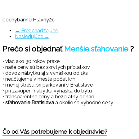
bocnybannerHlavny2c
← Predchádzajúce
Nasledujúce →
Prečo si objednať
Menšie sťahovanie
?
• viac ako 30 rokov praxe
• naše ceny sú bez skrytých príplatkov
• dovoz nábytku aj s vynáškou od 1ks
• neúčtujeme v meste počet km
• menej stresu pri parkovaní v Bratislave
• pri zakúpení nábytku vynáška do bytu
• transparentné ceny a bezplatný odhad
•
sťahovanie Bratislava
a okolie sa výhodné ceny
Čo od Vás potrebujeme k objednávke?