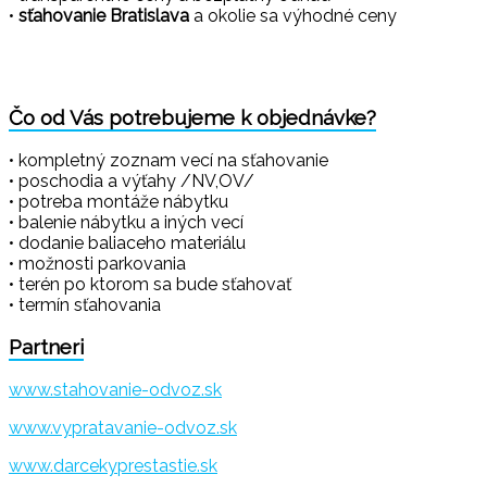
•
sťahovanie Bratislava
a okolie sa výhodné ceny
Čo od Vás potrebujeme k objednávke?
• kompletný zoznam vecí na sťahovanie
• poschodia a výťahy /NV,OV/
• potreba montáže nábytku
• balenie nábytku a iných vecí
• dodanie baliaceho materiálu
• možnosti parkovania
• terén po ktorom sa bude sťahovať
• termín sťahovania
Partneri
www.stahovanie-odvoz.sk
www.vypratavanie-odvoz.sk
www.darcekyprestastie.sk