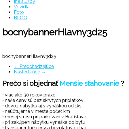
Iné služby
Vozidla
Foto
BLOG
bocnybannerHlavny3d25
bocnybannerHlavny3d25
← Predchádzajúce
Nasledujúce →
Prečo si objednať
Menšie sťahovanie
?
• viac ako 30 rokov praxe
• naše ceny sú bez skrytých príplatkov
• dovoz nábytku aj s vynáškou od 1ks
• neúčtujeme v meste počet km
• menej stresu pri parkovaní v Bratislave
• pri zakúpení nábytku vynáška do bytu
• transparentné ceny a bezplatný odhad