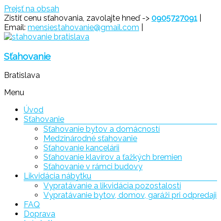
Prejsť na obsah
Zistiť cenu sťahovania, zavolajte hneď ->
0905727091
|
Email:
mensiestahovanie@gmail.com
|
Sťahovanie
Bratislava
Menu
Úvod
Sťahovanie
Sťahovanie bytov a domácností
Medzinárodné sťahovanie
Sťahovanie kancelárii
Sťahovanie klavírov a ťažkých bremien
Sťahovanie v rámci budovy
Likvidácia nábytku
Vypratávanie a likvidácia pozostalosti
Vypratávanie bytov, domov, garáži pri odpredaji
FAQ
Doprava