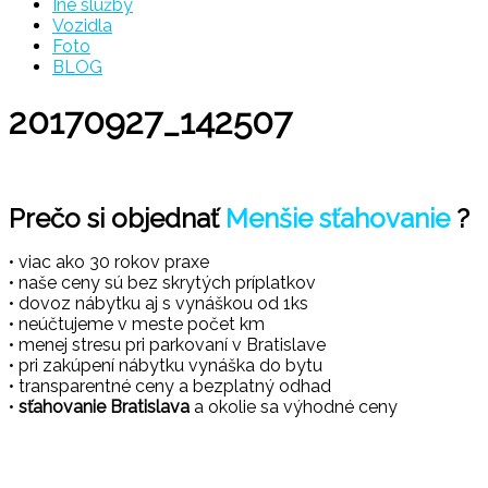
Iné služby
Vozidla
Foto
BLOG
20170927_142507
Prečo si objednať
Menšie sťahovanie
?
• viac ako 30 rokov praxe
• naše ceny sú bez skrytých príplatkov
• dovoz nábytku aj s vynáškou od 1ks
• neúčtujeme v meste počet km
• menej stresu pri parkovaní v Bratislave
• pri zakúpení nábytku vynáška do bytu
• transparentné ceny a bezplatný odhad
•
sťahovanie Bratislava
a okolie sa výhodné ceny