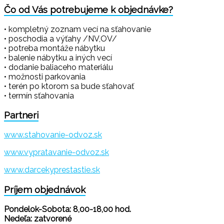
Čo od Vás potrebujeme k objednávke?
• kompletný zoznam vecí na sťahovanie
• poschodia a výťahy /NV,OV/
• potreba montáže nábytku
• balenie nábytku a iných vecí
• dodanie baliaceho materiálu
• možnosti parkovania
• terén po ktorom sa bude sťahovať
• termín sťahovania
Partneri
www.stahovanie-odvoz.sk
www.vypratavanie-odvoz.sk
www.darcekyprestastie.sk
Príjem objednávok
Pondelok-Sobota: 8,00-18,00 hod.
Nedeľa: zatvorené