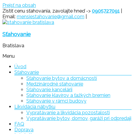
Prejsť na obsah
Zistiť cenu sťahovania, zavolajte hneď ->
0905727091
|
Email:
mensiestahovanie@gmail.com
|
Sťahovanie
Bratislava
Menu
Úvod
Sťahovanie
Sťahovanie bytov a domácností
Medzinárodné sťahovanie
Sťahovanie kancelárii
Sťahovanie klavírov a ťažkých bremien
Sťahovanie v rámci budovy
Likvidácia nábytku
Vypratávanie a likvidácia pozostalosti
Vypratávanie bytov, domov, garáži pri odpredaji
FAQ
Doprava