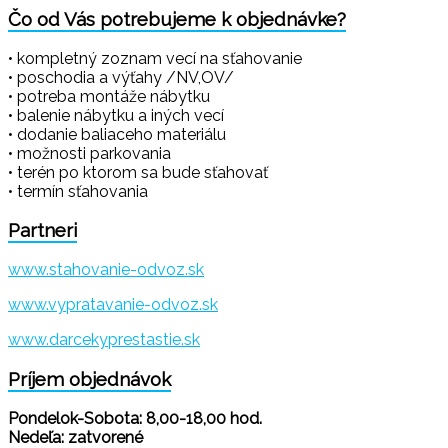
Čo od Vás potrebujeme k objednávke?
• kompletný zoznam vecí na sťahovanie
• poschodia a výťahy /NV,OV/
• potreba montáže nábytku
• balenie nábytku a iných vecí
• dodanie baliaceho materiálu
• možnosti parkovania
• terén po ktorom sa bude sťahovať
• termín sťahovania
Partneri
www.stahovanie-odvoz.sk
www.vypratavanie-odvoz.sk
www.darcekyprestastie.sk
Príjem objednávok
Pondelok-Sobota: 8,00-18,00 hod.
Nedeľa: zatvorené