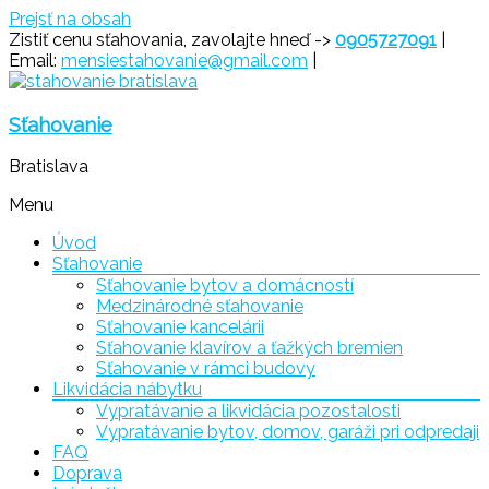
Prejsť na obsah
Zistiť cenu sťahovania, zavolajte hneď ->
0905727091
|
Email:
mensiestahovanie@gmail.com
|
Sťahovanie
Bratislava
Menu
Úvod
Sťahovanie
Sťahovanie bytov a domácností
Medzinárodné sťahovanie
Sťahovanie kancelárii
Sťahovanie klavírov a ťažkých bremien
Sťahovanie v rámci budovy
Likvidácia nábytku
Vypratávanie a likvidácia pozostalosti
Vypratávanie bytov, domov, garáži pri odpredaji
FAQ
Doprava