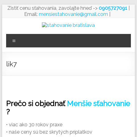
Prejsť
Zistiť cenu sťahovania, zavolajte hneď ->
0905727091
|
na
Email:
mensiestahovanie@gmail.com
|
obsah
Sťahovanie
Menu
Bratislava
lik7
Prečo si objednať
Menšie sťahovanie
?
• viac ako 30 rokov praxe
• naše ceny sú bez skrytých príplatkov