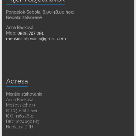
Pondelok-Sobota: 8,00-18,00 hod.
Nedeľa: zatvorené
Anna Bačková
Mob:
0905 727 091
mensiestahovanie@gmail.com
Adresa
Menšie sťahovanie
Anna Bačková
Mošovského 9
81103 Bratislava
IČO: 11632631
DIČ: 1024690183
Neplatca DPH