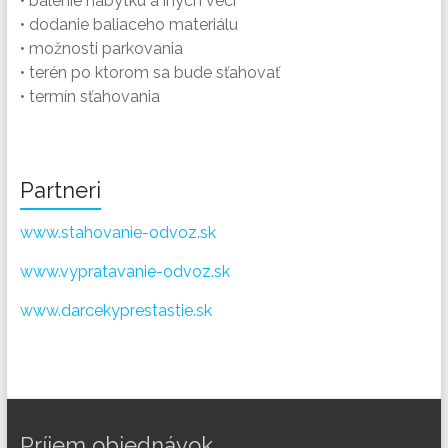
• balenie nábytku a iných vecí
• dodanie baliaceho materiálu
• možnosti parkovania
• terén po ktorom sa bude sťahovať
• termín sťahovania
Partneri
www.stahovanie-odvoz.sk
www.vypratavanie-odvoz.sk
www.darcekyprestastie.sk
Príjem objednávok