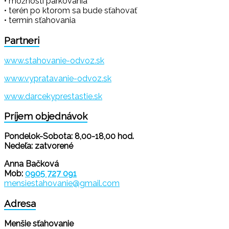
• možnosti parkovania
• terén po ktorom sa bude sťahovať
• termín sťahovania
Partneri
www.stahovanie-odvoz.sk
www.vypratavanie-odvoz.sk
www.darcekyprestastie.sk
Príjem objednávok
Pondelok-Sobota: 8,00-18,00 hod.
Nedeľa: zatvorené
Anna Bačková
Mob:
0905 727 091
mensiestahovanie@gmail.com
Adresa
Menšie sťahovanie