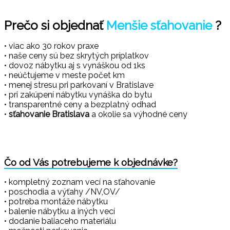
Prečo si objednať
Menšie sťahovanie
?
• viac ako 30 rokov praxe
• naše ceny sú bez skrytých príplatkov
• dovoz nábytku aj s vynáškou od 1ks
• neúčtujeme v meste počet km
• menej stresu pri parkovaní v Bratislave
• pri zakúpení nábytku vynáška do bytu
• transparentné ceny a bezplatný odhad
•
sťahovanie Bratislava
a okolie sa výhodné ceny
Čo od Vás potrebujeme k objednávke?
• kompletný zoznam vecí na sťahovanie
• poschodia a výťahy /NV,OV/
• potreba montáže nábytku
• balenie nábytku a iných vecí
• dodanie baliaceho materiálu