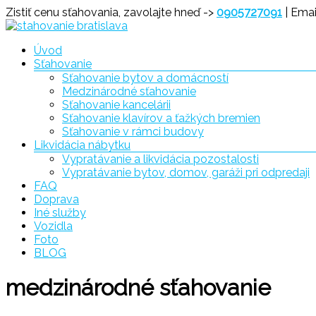
Prejsť
Zistiť cenu sťahovania, zavolajte hneď ->
0905727091
| Emai
na
obsah
Menu
Úvod
Sťahovanie
Sťahovanie
Sťahovanie bytov a domácností
Bratislava
Medzinárodné sťahovanie
Sťahovanie kancelárii
Sťahovanie klavírov a ťažkých bremien
Sťahovanie v rámci budovy
Likvidácia nábytku
Vypratávanie a likvidácia pozostalosti
Vypratávanie bytov, domov, garáži pri odpredaji
FAQ
Doprava
Iné služby
Vozidla
Foto
BLOG
medzinárodné sťahovanie