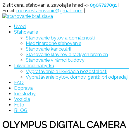
Prejsť
Zistiť cenu sťahovania, zavolajte hneď ->
0905727091
|
na
Email:
mensiestahovanie@gmail.com
|
obsah
Menu
Úvod
Sťahovanie
Sťahovanie
Sťahovanie bytov a domácností
Bratislava
Medzinárodné sťahovanie
Sťahovanie kancelárii
Sťahovanie klavírov a ťažkých bremien
Sťahovanie v rámci budovy
Likvidácia nábytku
Vypratávanie a likvidácia pozostalosti
Vypratávanie bytov, domov, garáži pri odpredaji
FAQ
Doprava
Iné služby
Vozidla
Foto
BLOG
OLYMPUS DIGITAL CAMERA