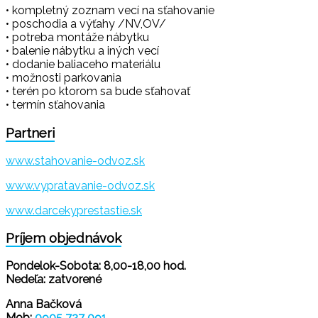
• kompletný zoznam vecí na sťahovanie
• poschodia a výťahy /NV,OV/
• potreba montáže nábytku
• balenie nábytku a iných vecí
• dodanie baliaceho materiálu
• možnosti parkovania
• terén po ktorom sa bude sťahovať
• termín sťahovania
Partneri
www.stahovanie-odvoz.sk
www.vypratavanie-odvoz.sk
www.darcekyprestastie.sk
Príjem objednávok
Pondelok-Sobota: 8,00-18,00 hod.
Nedeľa: zatvorené
Anna Bačková
Mob:
0905 727 091