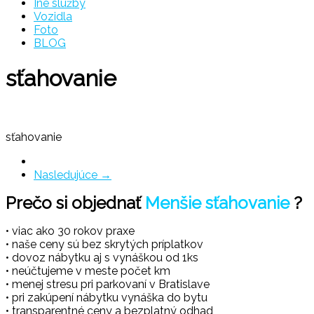
Iné služby
Vozidla
Foto
BLOG
sťahovanie
sťahovanie
Nasledujúce →
Prečo si objednať
Menšie sťahovanie
?
• viac ako 30 rokov praxe
• naše ceny sú bez skrytých príplatkov
• dovoz nábytku aj s vynáškou od 1ks
• neúčtujeme v meste počet km
• menej stresu pri parkovaní v Bratislave
• pri zakúpení nábytku vynáška do bytu
• transparentné ceny a bezplatný odhad