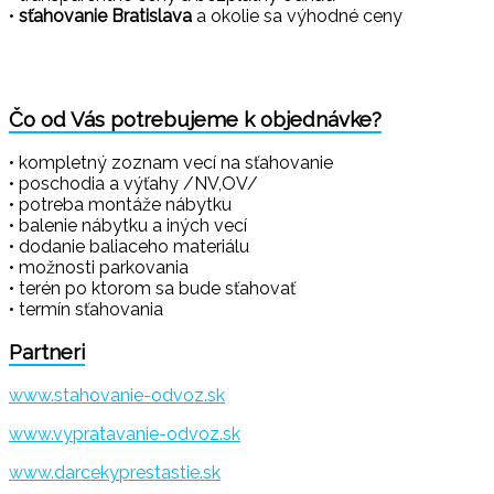
•
sťahovanie Bratislava
a okolie sa výhodné ceny
Čo od Vás potrebujeme k objednávke?
• kompletný zoznam vecí na sťahovanie
• poschodia a výťahy /NV,OV/
• potreba montáže nábytku
• balenie nábytku a iných vecí
• dodanie baliaceho materiálu
• možnosti parkovania
• terén po ktorom sa bude sťahovať
• termín sťahovania
Partneri
www.stahovanie-odvoz.sk
www.vypratavanie-odvoz.sk
www.darcekyprestastie.sk