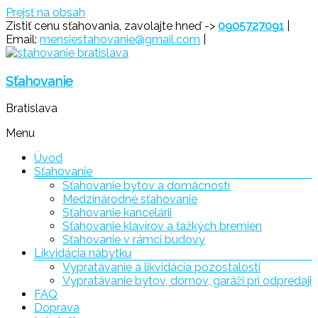
Prejsť na obsah
Zistiť cenu sťahovania, zavolajte hneď ->
0905727091
|
Email:
mensiestahovanie@gmail.com
|
Sťahovanie
Bratislava
Menu
Úvod
Sťahovanie
Sťahovanie bytov a domácností
Medzinárodné sťahovanie
Sťahovanie kancelárii
Sťahovanie klavírov a ťažkých bremien
Sťahovanie v rámci budovy
Likvidácia nábytku
Vypratávanie a likvidácia pozostalosti
Vypratávanie bytov, domov, garáži pri odpredaji
FAQ
Doprava