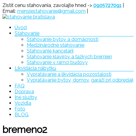
Prejsť
Zistiť cenu sťahovania, zavolajte hneď ->
0905727091
|
na
Email:
mensiestahovanie@gmail.com
|
obsah
Menu
Úvod
Sťahovanie
Sťahovanie
Sťahovanie bytov a domácností
Bratislava
Medzinárodné sťahovanie
Sťahovanie kancelárii
Sťahovanie klavírov a ťažkých bremien
Sťahovanie v rámci budovy
Likvidácia nábytku
Vypratávanie a likvidácia pozostalosti
Vypratávanie bytov, domov, garáži pri odpredaji
FAQ
Doprava
Iné služby
Vozidla
Foto
BLOG
bremeno2