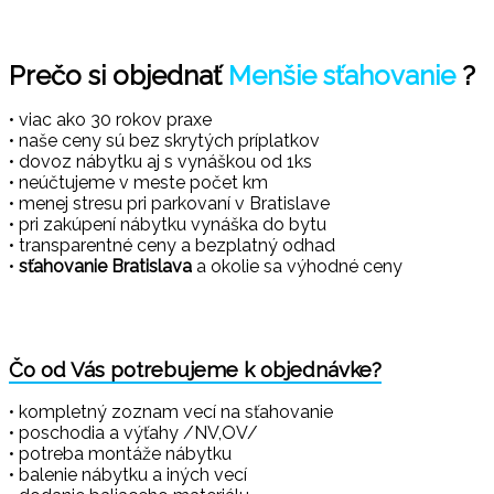
Prečo si objednať
Menšie sťahovanie
?
• viac ako 30 rokov praxe
• naše ceny sú bez skrytých príplatkov
• dovoz nábytku aj s vynáškou od 1ks
• neúčtujeme v meste počet km
• menej stresu pri parkovaní v Bratislave
• pri zakúpení nábytku vynáška do bytu
• transparentné ceny a bezplatný odhad
•
sťahovanie Bratislava
a okolie sa výhodné ceny
Čo od Vás potrebujeme k objednávke?
• kompletný zoznam vecí na sťahovanie
• poschodia a výťahy /NV,OV/
• potreba montáže nábytku
• balenie nábytku a iných vecí