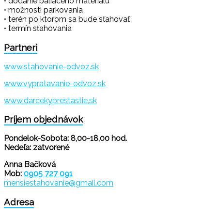
• dodanie baliaceho materiálu
• možnosti parkovania
• terén po ktorom sa bude sťahovať
• termín sťahovania
Partneri
www.stahovanie-odvoz.sk
www.vypratavanie-odvoz.sk
www.darcekyprestastie.sk
Príjem objednávok
Pondelok-Sobota: 8,00-18,00 hod.
Nedeľa: zatvorené
Anna Bačková
Mob:
0905 727 091
mensiestahovanie@gmail.com
Adresa