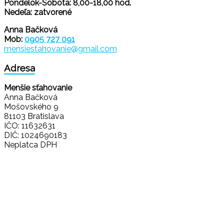
Pondelok-Sobota: 8,00-18,00 hod.
Nedeľa: zatvorené
Anna Bačková
Mob:
0905 727 091
mensiestahovanie@gmail.com
Adresa
Menšie sťahovanie
Anna Bačková
Mošovského 9
81103 Bratislava
IČO: 11632631
DIČ: 1024690183
Neplatca DPH