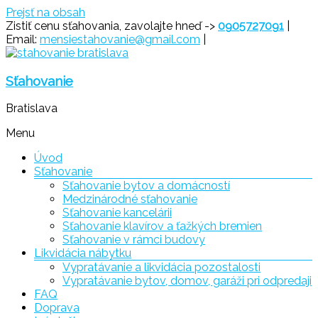
Prejsť na obsah
Zistiť cenu sťahovania, zavolajte hneď ->
0905727091
|
Email:
mensiestahovanie@gmail.com
|
Sťahovanie
Bratislava
Menu
Úvod
Sťahovanie
Sťahovanie bytov a domácností
Medzinárodné sťahovanie
Sťahovanie kancelárii
Sťahovanie klavírov a ťažkých bremien
Sťahovanie v rámci budovy
Likvidácia nábytku
Vypratávanie a likvidácia pozostalosti
Vypratávanie bytov, domov, garáži pri odpredaji
FAQ
Doprava