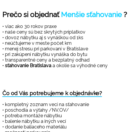
Prečo si objednať
Menšie sťahovanie
?
• viac ako 30 rokov praxe
• naše ceny sú bez skrytých príplatkov
• dovoz nábytku aj s vynáškou od 1ks
• neúčtujeme v meste počet km
• menej stresu pri parkovaní v Bratislave
• pri zakúpení nábytku vynáška do bytu
• transparentné ceny a bezplatný odhad
•
sťahovanie Bratislava
a okolie sa výhodné ceny
Čo od Vás potrebujeme k objednávke?
• kompletný zoznam vecí na sťahovanie
• poschodia a výťahy /NV,OV/
• potreba montáže nábytku
• balenie nábytku a iných vecí
• dodanie baliaceho materiálu