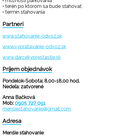
• možnosti parkovania
• terén po ktorom sa bude sťahovať
• termín sťahovania
Partneri
www.stahovanie-odvoz.sk
www.vypratavanie-odvoz.sk
www.darcekyprestastie.sk
Príjem objednávok
Pondelok-Sobota: 8,00-18,00 hod.
Nedeľa: zatvorené
Anna Bačková
Mob:
0905 727 091
mensiestahovanie@gmail.com
Adresa
Menšie sťahovanie