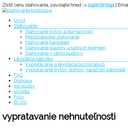
Prejsť
Zistiť cenu sťahovania, zavolajte hneď ->
0905727091
| Emai
na
obsah
Menu
Úvod
Sťahovanie
Sťahovanie
Sťahovanie bytov a domácností
Bratislava
Medzinárodné sťahovanie
Sťahovanie kancelárii
Sťahovanie klavírov a ťažkých bremien
Sťahovanie v rámci budovy
Likvidácia nábytku
Vypratávanie a likvidácia pozostalosti
Vypratávanie bytov, domov, garáži pri odpredaji
FAQ
Doprava
Iné služby
Vozidla
Foto
BLOG
vypratavanie nehnuteľnosti