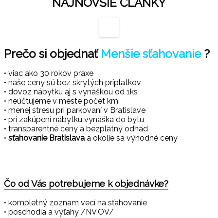
NAJNOVŠIE ČLÁNKY
Prečo si objednať
Menšie sťahovanie
?
• viac ako 30 rokov praxe
• naše ceny sú bez skrytých príplatkov
• dovoz nábytku aj s vynáškou od 1ks
• neúčtujeme v meste počet km
• menej stresu pri parkovaní v Bratislave
• pri zakúpení nábytku vynáška do bytu
• transparentné ceny a bezplatný odhad
•
sťahovanie Bratislava
a okolie sa výhodné ceny
Čo od Vás potrebujeme k objednávke?
• kompletný zoznam vecí na sťahovanie
• poschodia a výťahy /NV,OV/