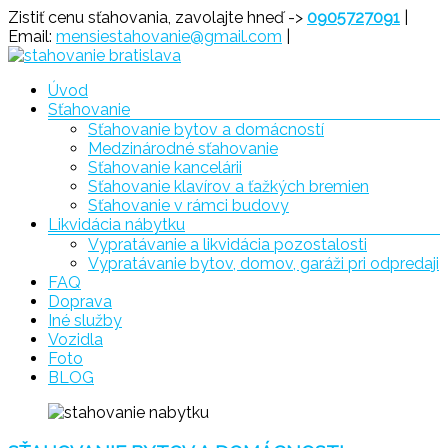
Prejsť
Zistiť cenu sťahovania, zavolajte hneď ->
0905727091
|
na
Email:
mensiestahovanie@gmail.com
|
obsah
Menu
Úvod
Sťahovanie
Sťahovanie
Sťahovanie bytov a domácností
Medzinárodné sťahovanie
Bratislava
Sťahovanie kancelárii
Sťahovanie klavírov a ťažkých bremien
Sťahovanie v rámci budovy
Likvidácia nábytku
Vypratávanie a likvidácia pozostalosti
Vypratávanie bytov, domov, garáži pri odpredaji
FAQ
Doprava
Iné služby
Vozidla
Foto
BLOG