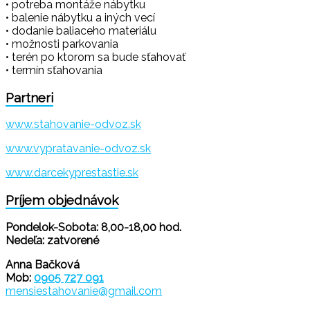
• potreba montáže nábytku
• balenie nábytku a iných vecí
• dodanie baliaceho materiálu
• možnosti parkovania
• terén po ktorom sa bude sťahovať
• termín sťahovania
Partneri
www.stahovanie-odvoz.sk
www.vypratavanie-odvoz.sk
www.darcekyprestastie.sk
Príjem objednávok
Pondelok-Sobota: 8,00-18,00 hod.
Nedeľa: zatvorené
Anna Bačková
Mob:
0905 727 091
mensiestahovanie@gmail.com