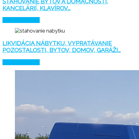
SŤAHOVANIE BYTOV A DOMÁCNOSTI,
KANCELÁRIÍ, KLAVÍROV...
VIAC O SLUŽBE
LIKVIDÁCIA NÁBYTKU, VYPRATÁVANIE
POZOSTALOSTI, BYTOV, DOMOV, GARÁŽI...
VIAC O SLUŽBE