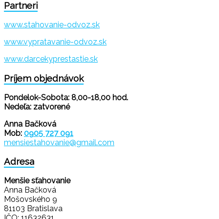
Partneri
www.stahovanie-odvoz.sk
www.vypratavanie-odvoz.sk
www.darcekyprestastie.sk
Príjem objednávok
Pondelok-Sobota: 8,00-18,00 hod.
Nedeľa: zatvorené
Anna Bačková
Mob:
0905 727 091
mensiestahovanie@gmail.com
Adresa
Menšie sťahovanie
Anna Bačková
Mošovského 9
81103 Bratislava
IČO: 11632631