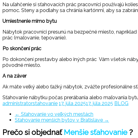
Na uľahčenie si sťahovacích prác pracovníci používajú koli
pomoc. Steny a podlahy sa chránia kartónmi, aby sa zabrán
Umiestnenie mimo bytu
Nábytok pracovníci presunú na bezpečné miesto, napríklad d
prác (maľovanie, tepovanie).
Po skončení prác
Po dokončení prestavby alebo iných prác Vám všetok nábytok
pôvodné miesto.
A na záver
Ak máte veľký alebo ťažký nábytok, zvážte profesionálne s
Sťahovanie nábytku počas prerábania alebo maľovania byt
administratorstahovanie
17. júla 2025
17. júla 2025
BLOG
←
Sťahovanie vo veľkých mestách
Sťahovanie menších bytov v Bratislave
→
Prečo si objednať
Menšie sťahovanie
?