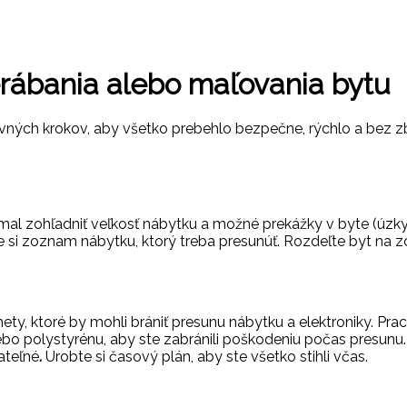
rábania alebo maľovania bytu
avných krokov, aby všetko prebehlo bezpečne, rýchlo a bez zb
y mal zohľadniť veľkosť nábytku a možné prekážky v byte (úzky
e si zoznam nábytku, ktorý treba presunúť. Rozdeľte byt na 
ety, ktoré by mohli brániť presunu nábytku a elektroniky. P
alebo polystyrénu, aby ste zabránili poškodeniu počas presun
ateľné
.
Urobte si časový plán, aby ste všetko stihli včas.