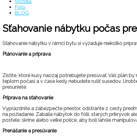
Vozidla
Foto
BLOG
Sťahovanie nábytku počas pre
Sťahovanie nábytku v rámci bytu si vyžaduje niekoľko prípr
Plánovanie a príprava
Zistite, ktoré kusy naozaj potrebujete presúvať. Váš plán b
teplom počasí a v čase kedy nebudete rušiť susedov. Urobt
presuniete.
Príprava na sťahovanie
Vyprázdnite a zabezpečte priestor, odstráňte z cesty predm
na požiadanie. Zabalia nábytok do fólií, starých prikrývok 
postele, skrine alebo veľké police, aby boli ľahšie manipulov
Prenášanie a presúvanie