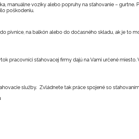
eska, manuálne vozíky alebo popruhy na sťahovanie – gurtne. 
ilo poškodeniu.
o pivnice, na balkón alebo do dočasného skladu, ak je to mo
 pracovníci sťahovacej firmy dajú na Vami určené miesto. V 
ťahovacie služby. Zvládnete tak práce spojené so sťahovaním
u