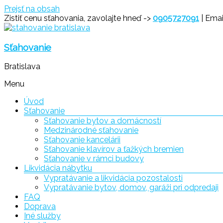
Prejsť na obsah
Zistiť cenu sťahovania, zavolajte hneď ->
0905727091
| Emai
Sťahovanie
Bratislava
Menu
Úvod
Sťahovanie
Sťahovanie bytov a domácností
Medzinárodné sťahovanie
Sťahovanie kancelárii
Sťahovanie klavírov a ťažkých bremien
Sťahovanie v rámci budovy
Likvidácia nábytku
Vypratávanie a likvidácia pozostalosti
Vypratávanie bytov, domov, garáži pri odpredaji
FAQ
Doprava
Iné služby