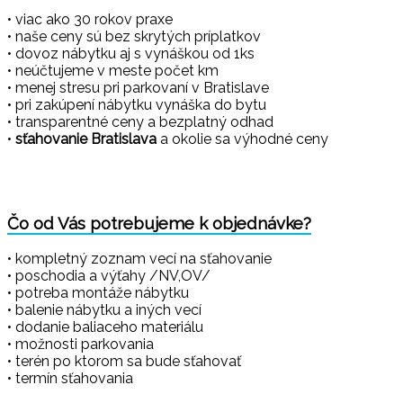
• viac ako 30 rokov praxe
• naše ceny sú bez skrytých príplatkov
• dovoz nábytku aj s vynáškou od 1ks
• neúčtujeme v meste počet km
• menej stresu pri parkovaní v Bratislave
• pri zakúpení nábytku vynáška do bytu
• transparentné ceny a bezplatný odhad
•
sťahovanie Bratislava
a okolie sa výhodné ceny
Čo od Vás potrebujeme k objednávke?
• kompletný zoznam vecí na sťahovanie
• poschodia a výťahy /NV,OV/
• potreba montáže nábytku
• balenie nábytku a iných vecí
• dodanie baliaceho materiálu
• možnosti parkovania
• terén po ktorom sa bude sťahovať
• termín sťahovania